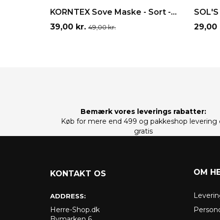
LÆG I INDKØBSKURV
LÆ
KORNTEX Sove Maske - Sort -...
SOL'S 
Pris
Normalpris
Pris
39,00 kr.
29,00 
49,00 kr.
Bemærk vores leverings rabatter:
Køb for mere end 499 og pakkeshop levering 
gratis
OM H
KONTAKT OS
Leverin
ADDRESS:
Herre-Shop.dk
Persond
Bymarken 6