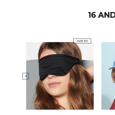
16 AN
-10,00 KR.