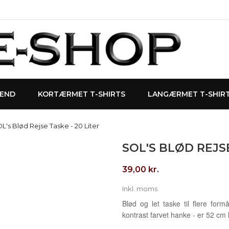
MÆND
KORTÆRMET T-SHIRTS
LANGÆRMET T-SHIR
L's Blød Rejse Taske - 20 Liter
SOL'S BLØD REJSE
39,00 kr.
Inkl. moms
Blød og let taske til flere for
kontrast farvet hanke - er 52 cm l