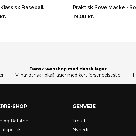
G I INDKØBSKURV
LÆG I INDKØBSKURV
Klassisk Baseball...
Praktisk Sove Maske - Sor
Pris
kr.
19,00 kr.
Dansk webshop med dansk lager
er
Vi har dansk (lokal) lager med kort forsendelsestid
F
ERRE-SHOP
GENVEJE
g og Betaling
Tilbud
atapolitik
Nyheder