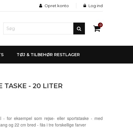
Opret konto
Log ind
0
TS
TØJ & TILBEHØR RESTLAGER
 TASKE - 20 LITER
mål - for eksempel som rejse- eller sportstaske - med
ang og 22 cm bred - fås i tre forskellige farver