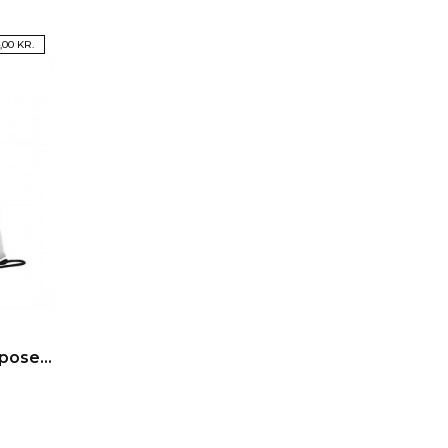
,00 KR.
å
ose...