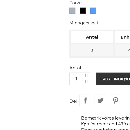
Farve
Grå
Blå
Sort
Mængderabat
Antal
Enh
3
4
Antal
LÆG I INDKØ
Del
Bemærk vores levering
Køb for mere end 499 og
Dansk webshop med d