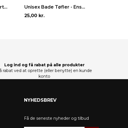
LÆG I INDKØBSKURV
LÆG
s
t...
Unisex Bade Tøfler - Ens...
AZOZA Ba
Pris
Pris
25,00 kr.
25,00 kr
Log ind og få rabat på alle produkter
å rabat ved at oprette (eller benytte) en kunde
konto
NYHEDSBREV
Få de seneste nyheder og tilbud