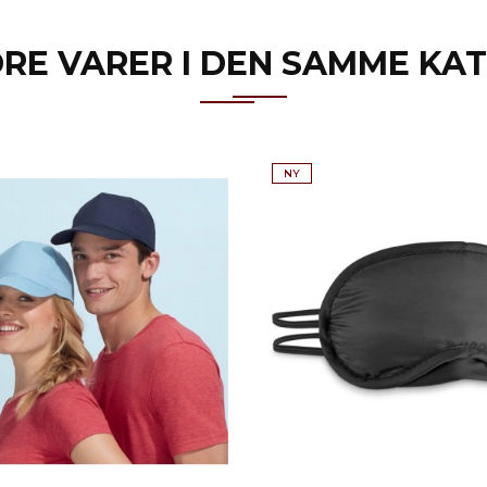
DRE VARER I DEN SAMME KAT
NY
Hvid
Rød
Sort
Orange
Blå