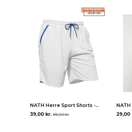
PÅ TILBUD!
-30,00 KR.
Hvid
Neon
gul
LÆG I INDKØBSKURV
LÆ
NATH Herre Sport Shorts -...
NATH 
Pris
Normalpris
Pris
39,00 kr.
29,00 
69,00 kr.