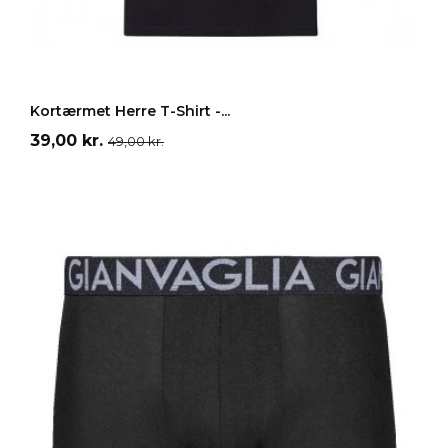
Grå
Hvid
Sort
LÆG I INDKØBSKURV
Kortærmet Herre T-Shirt -...
Pris
Normalpris
39,00 kr.
49,00 kr.