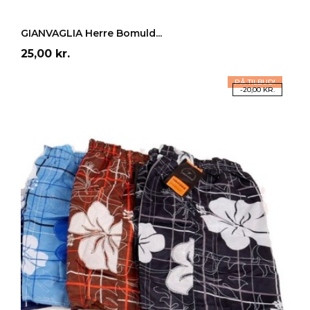
LÆG I INDKØBSKURV
GIANVAGLIA Herre Bomuld...
Pris
25,00 kr.
PÅ TILBUD!
-20,00 KR.