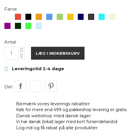
Farve
Hvid
Rød
Sort
Orange
Blå
Grøn
Gul
Mørkeblå
Turkis
Sand
Mørkegrå
Lilla
Mørkegrøn
Neon
Lyseblå
grøn
Antal
LÆG I INDKØBSKURV

Leveringstid 2-4 dage
Del
Bemærk vores leverings rabatter:
Køb for mere end 499 og pakkeshop levering er gratis
Dansk webshop med dansk lager
Vi har dansk (lokal) lager med kort forsendelsestid
Log ind og få rabat på alle produkter