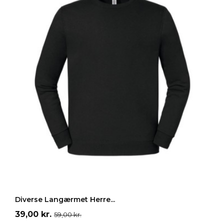
Grå
Sort
Gul
Mørkeblå
Mørkegrå
LÆG I INDKØBSKURV
Diverse Langærmet Herre...
Pris
Normalpris
39,00 kr.
59,00 kr.