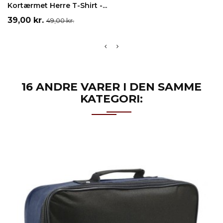
Kortærmet Herre T-Shirt -...
Pris
Normalpris
39,00 kr.
49,00 kr.
16 ANDRE VARER I DEN SAMME
KATEGORI: