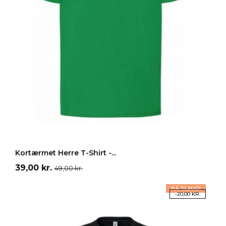
Rød
Orange
Blå
Grøn
Gul
LÆG I INDKØBSKURV
Kortærmet Herre T-Shirt -...
Pris
Normalpris
39,00 kr.
49,00 kr.
PÅ TILBUD!
-20,00 KR.