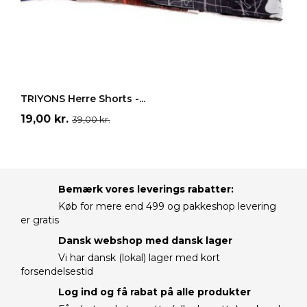
Hvid
Sort
Blå
Brun
Turkis
LÆG I INDKØBSKURV
TRIYONS Herre Shorts -...
Pris
Normalpris
19,00 kr.
39,00 kr.
Bemærk vores leverings rabatter:
Køb for mere end 499 og pakkeshop levering
er gratis
Dansk webshop med dansk lager
Vi har dansk (lokal) lager med kort
forsendelsestid
Log ind og få rabat på alle produkter