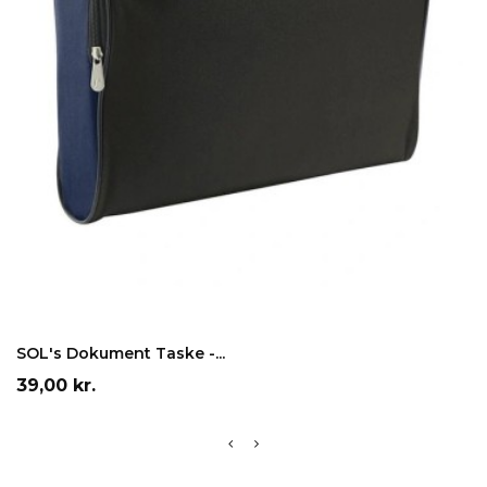
Grå
Rød
Sort
Blå
LÆG I INDKØBSKURV
SOL's Dokument Taske -...
Pris
39,00 kr.