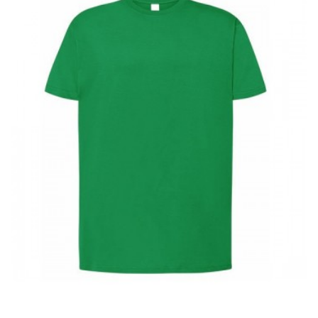
Rød
Orange
Blå
Grøn
Gul
LÆG I INDKØBSKURV