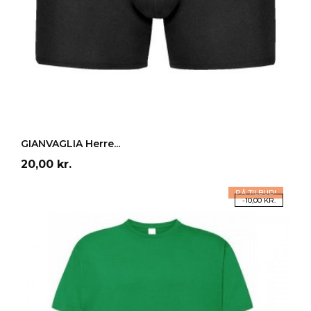
LÆG I INDKØBSKURV
GIANVAGLIA Herre...
Pris
20,00 kr.
PÅ TILBUD!
-10,00 KR.