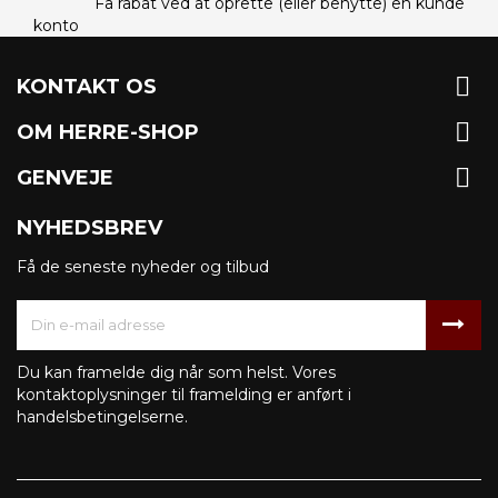
Få rabat ved at oprette (eller benytte) en kunde
konto

KONTAKT OS

OM HERRE-SHOP

GENVEJE
NYHEDSBREV
Få de seneste nyheder og tilbud
Du kan framelde dig når som helst. Vores
kontaktoplysninger til framelding er anført i
handelsbetingelserne.