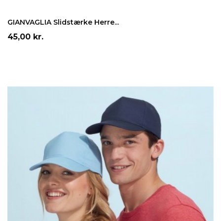
LÆG I INDKØBSKURV
GIANVAGLIA Slidstærke Herre...
Pris
45,00 kr.