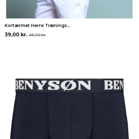
Hvid
Sort
Orange
Blå
Grøn
LÆG I INDKØBSKURV
Kortærmet Herre Trænings...
Pris
Normalpris
39,00 kr.
49,00 kr.