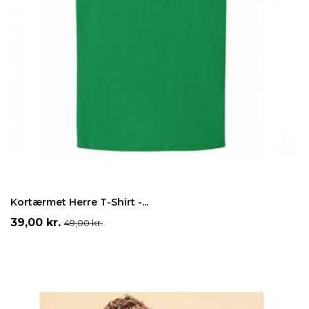
Rød
Orange
Blå
Grøn
Gul
LÆG I INDKØBSKURV
Kortærmet Herre T-Shirt -...
Pris
Normalpris
39,00 kr.
49,00 kr.