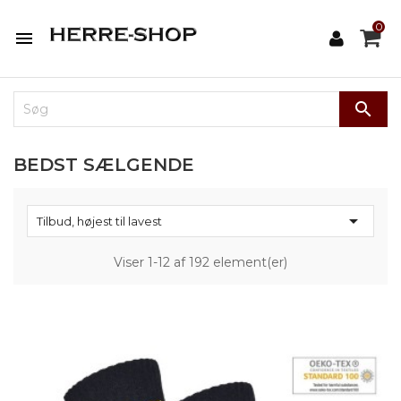
0


BEDST SÆLGENDE

Tilbud, højest til lavest
Viser 1-12 af 192 element(er)