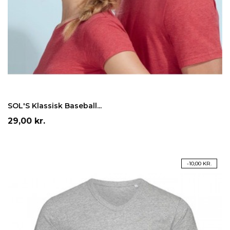
Hvid
Rød
Sort
Orange
Blå
LÆG I INDKØBSKURV
SOL'S Klassisk Baseball...
Pris
29,00 kr.
PÅ TILBUD!
-10,00 KR.