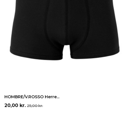
Grå
Sort
Blå
LÆG I INDKØBSKURV
HOMBRE/V.ROSSO Herre...
Pris
Normalpris
20,00 kr.
25,00 kr.