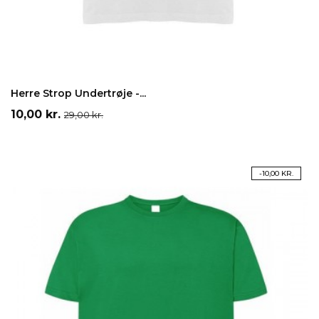
Hvid
LÆG I INDKØBSKURV
Herre Strop Undertrøje -...
Pris
Normalpris
10,00 kr.
29,00 kr.
PÅ TILBUD!
-10,00 KR.