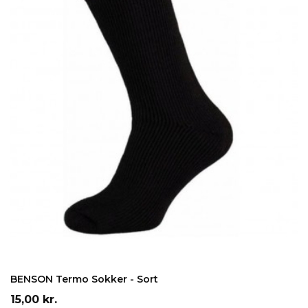
LÆG I INDKØBSKURV
BENSON Termo Sokker - Sort
Pris
15,00 kr.