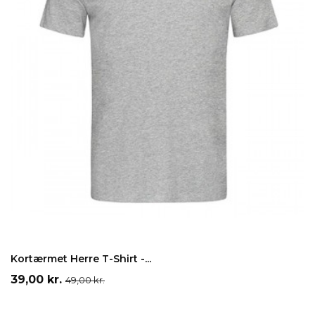
Grå
Hvid
Sort
LÆG I INDKØBSKURV
Kortærmet Herre T-Shirt -...
Pris
Normalpris
39,00 kr.
49,00 kr.