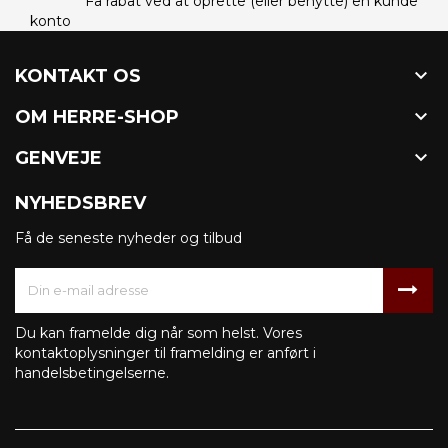
Få rabat ved at oprette (eller benytte) en kunde
konto

KONTAKT OS

OM HERRE-SHOP

GENVEJE
NYHEDSBREV
Få de seneste nyheder og tilbud
Du kan framelde dig når som helst. Vores
kontaktoplysninger til framelding er anført i
handelsbetingelserne.