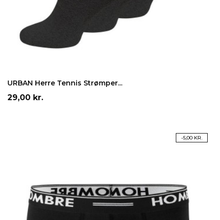
LÆG I INDKØBSKURV
URBAN Herre Tennis Strømper...
Pris
29,00 kr.
PÅ TILBUD!
-5,00 KR.