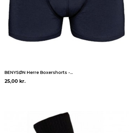
LÆG I INDKØBSKURV
BENYSØN Herre Boxershorts -...
Pris
25,00 kr.