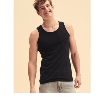
Grå
Hvid
Sort
Blå
Gul
LÆG I INDKØBSKURV