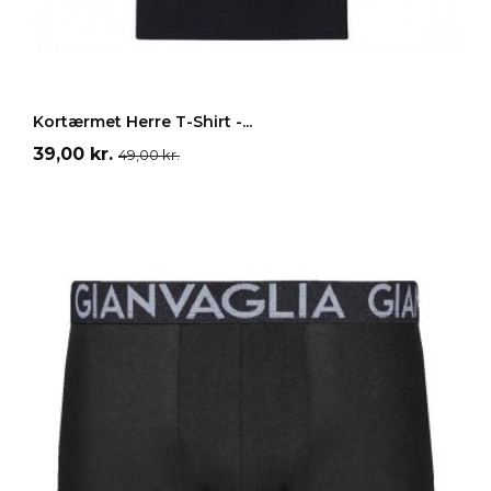
Grå
Hvid
Sort
LÆG I INDKØBSKURV
Kortærmet Herre T-Shirt -...
Pris
Normalpris
39,00 kr.
49,00 kr.