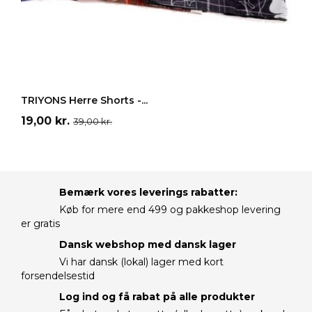
Hvid
Sort
Blå
Brun
Turkis
LÆG I INDKØBSKURV
TRIYONS Herre Shorts -...
Pris
Normalpris
19,00 kr.
39,00 kr.
Bemærk vores leverings rabatter:
Køb for mere end 499 og pakkeshop levering
er gratis
Dansk webshop med dansk lager
Vi har dansk (lokal) lager med kort
forsendelsestid
Log ind og få rabat på alle produkter