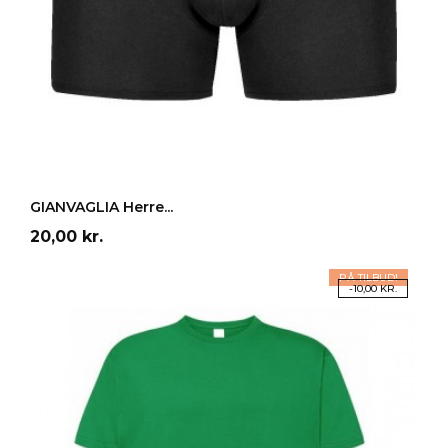
LÆG I INDKØBSKURV
GIANVAGLIA Herre...
Pris
20,00 kr.
PÅ TILBUD!
-10,00 KR.