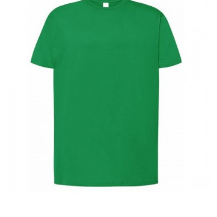
Rød
Orange
Blå
Grøn
Gul
LÆG I INDKØBSKURV