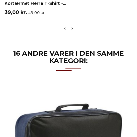
Kortærmet Herre T-Shirt -...
Pris
Normalpris
39,00 kr.
49,00 kr.
16 ANDRE VARER I DEN SAMME
KATEGORI: