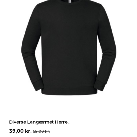
Grå
Sort
Gul
Mørkeblå
Mørkegrå
LÆG I INDKØBSKURV
Diverse Langærmet Herre...
Pris
Normalpris
39,00 kr.
59,00 kr.