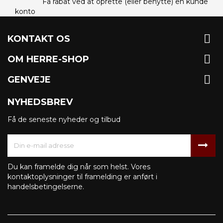
Få rabat ved at oprette (eller benytte) en kunde
konto

KONTAKT OS

OM HERRE-SHOP

GENVEJE
NYHEDSBREV
Få de seneste nyheder og tilbud
Du kan framelde dig når som helst. Vores
kontaktoplysninger til framelding er anført i
handelsbetingelserne.