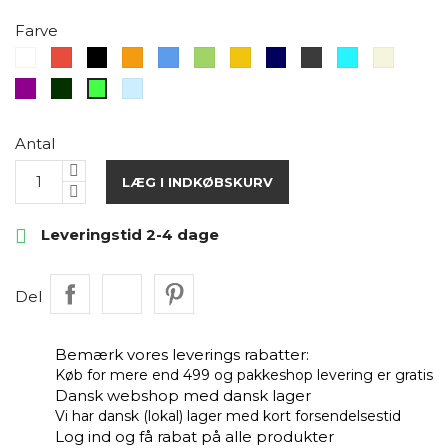
Farve
Hvid
Rød
Sort
Orange
Blå
Grøn
Gul
Mørkeblå
Mørkegrå
Turkis
Sand
Lilla
Mørkegrøn
Lyseblå
Neon
grøn
Antal
LÆG I INDKØBSKURV

Leveringstid 2-4 dage
Del
Bemærk vores leverings rabatter:
Køb for mere end 499 og pakkeshop levering er gratis
Dansk webshop med dansk lager
Vi har dansk (lokal) lager med kort forsendelsestid
Log ind og få rabat på alle produkter