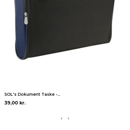
Grå
Rød
Sort
Blå
LÆG I INDKØBSKURV
SOL's Dokument Taske -...
Pris
39,00 kr.