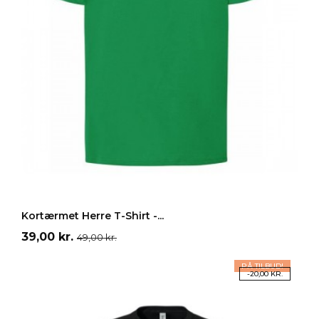
Rød
Orange
Blå
Grøn
Gul
LÆG I INDKØBSKURV
Kortærmet Herre T-Shirt -...
Pris
Normalpris
39,00 kr.
49,00 kr.
PÅ TILBUD!
-20,00 KR.