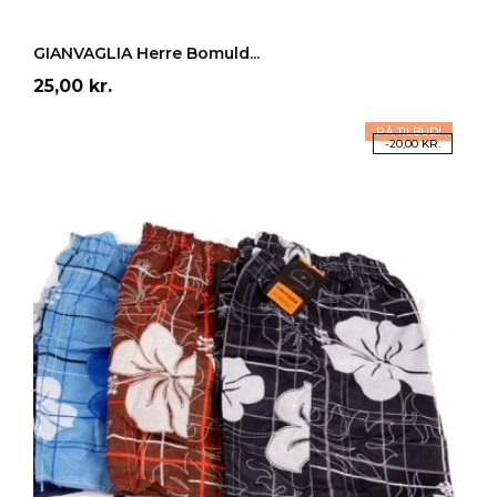
LÆG I INDKØBSKURV
GIANVAGLIA Herre Bomuld...
Pris
25,00 kr.
PÅ TILBUD!
-20,00 KR.