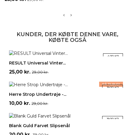
KUNDER, DER KØBTE DENNE VARE,
KØBTE OGSÅ
Hvid
Sort
Blå
Mørkeblå
Mørkegrå
-4,00 KR.
LÆG I INDKØBSKURV
RESULT Universal Vinter...
Pris
Normalpris
25,00 kr.
29,00 kr.
Hvid
PÅ TILBUD!
-19,00 KR.
LÆG I INDKØBSKURV
Herre Strop Undertrøje -...
Pris
Normalpris
10,00 kr.
29,00 kr.
-19,00 KR.
LÆG I INDKØBSKURV
Blank Guld Farvet Slipsenål
Pris
Normalpris
20,00 kr.
39,00 kr.