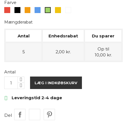
Farve
Rød
Sort
Orange
Blå
Gul
Transparent
Grøn
Mængderabat
Antal
Enhedsrabat
Du sparer
Op til
5
2,00 kr.
10,00 kr.
Antal
LÆG I INDKØBSKURV

Leveringstid 2-4 dage
Del