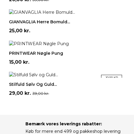
LÆG I INDKØBSKURV
GIANVAGLIA Herre Bomuld...
Pris
25,00 kr.
Sort
Blå
LÆG I INDKØBSKURV
PRINTWEAR Nøgle Pung
Pris
15,00 kr.
-10,00 KR.
LÆG I INDKØBSKURV
Stilfuld Sølv Og Guld...
Pris
Normalpris
29,00 kr.
39,00 kr.
Bemærk vores leverings rabatter:
Køb for mere end 499 og pakkeshop levering