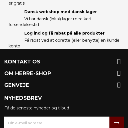
er gratis
Dansk webshop med dansk lager
Vi har dansk (lokal) lager med kort
forsendelsestid
Log ind og få rabat på alle produkter
Få rabat ved at oprette (eller benytte) en kunde
konto

KONTAKT OS

OM HERRE-SHOP

GENVEJE
NYHEDSBREV
Få de seneste nyheder og tilbud