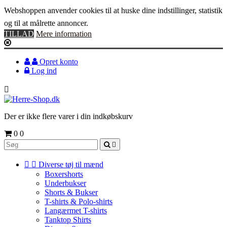
Webshoppen anvender cookies til at huske dine indstillinger, statistik
og til at målrette annoncer.
TILLAD
Mere information
Opret konto
Log ind

Der er ikke flere varer i din indkøbskurv
0
0



Diverse tøj til mænd
Boxershorts
Underbukser
Shorts & Bukser
T-shirts & Polo-shirts
Langærmet T-shirts
Tanktop Shirts