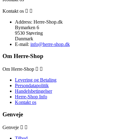
Kontakt os


Address:
Herre-Shop.dk
Bymarken 6
9530 Støvring
Danmark
E-mail:
info@herre-shop.dk
Om Herre-Shop
Om Herre-Shop


Levering og Betaling
Persondatapolitik
Handelsbetingelser
Herre-Shop Info
Kontakt os
Genveje
Genveje


Tilbud