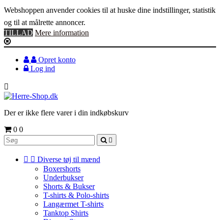
Webshoppen anvender cookies til at huske dine indstillinger, statistik
og til at målrette annoncer.
TILLAD
Mere information
Opret konto
Log ind

Der er ikke flere varer i din indkøbskurv
0
0



Diverse tøj til mænd
Boxershorts
Underbukser
Shorts & Bukser
T-shirts & Polo-shirts
Langærmet T-shirts
Tanktop Shirts