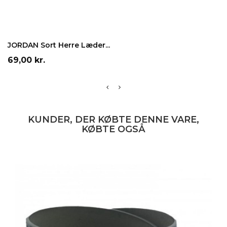
LÆG I INDKØBSKURV
JORDAN Sort Herre Læder...
Pris
69,00 kr.
KUNDER, DER KØBTE DENNE VARE,
KØBTE OGSÅ