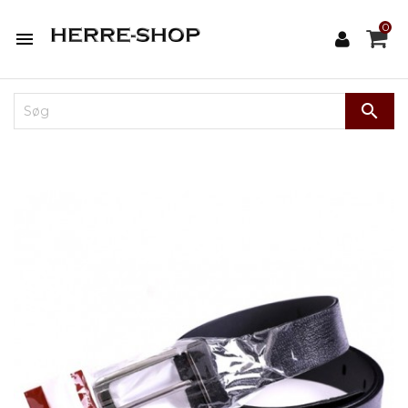
0

