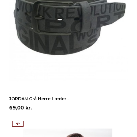
LÆG I INDKØBSKURV
JORDAN Grå Herre Læder...
Pris
69,00 kr.
NY