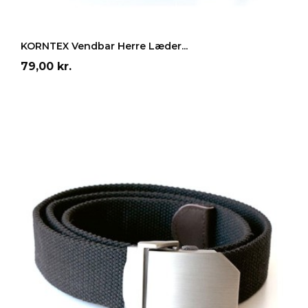
LÆG I INDKØBSKURV
KORNTEX Vendbar Herre Læder...
Pris
79,00 kr.