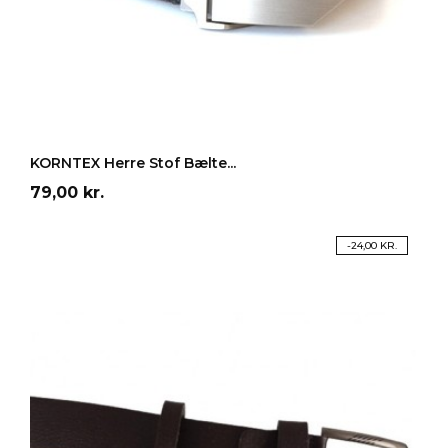
Sort
Blå
LÆG I INDKØBSKURV
KORNTEX Herre Stof Bælte...
Pris
79,00 kr.
-24,00 KR.