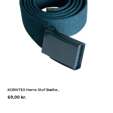
Hvid
Sort
Blå
Gul
Mørkegrå
LÆG I INDKØBSKURV
KORNTEX Herre Stof Bælte...
Pris
69,00 kr.