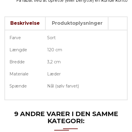
Få rabat ved at oprette (eller benytte) en kunde konto
Beskrivelse
Produktoplysninger
Farve
Sort
Længde
120 cm
Bredde
3,2 cm
Materiale
Læder
Spænde
Nål (sølv farvet)
9 ANDRE VARER I DEN SAMME
KATEGORI: