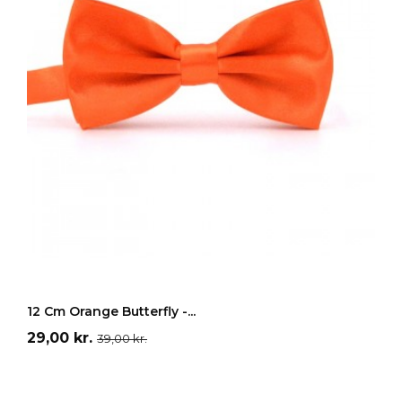
LÆG I INDKØBSKURV
12 Cm Orange Butterfly -...
Pris
Normalpris
29,00 kr.
39,00 kr.