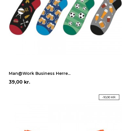
LÆG I INDKØBSKURV
Man@work Business Herre...
Pris
39,00 kr.
-10,00 KR.