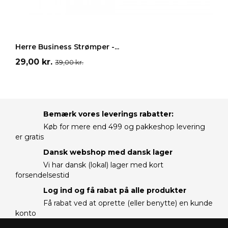
LÆG I INDKØBSKURV
Herre Business Strømper -...
Pris
Normalpris
29,00 kr.
39,00 kr.
Bemærk vores leverings rabatter:
Køb for mere end 499 og pakkeshop levering
er gratis
Dansk webshop med dansk lager
Vi har dansk (lokal) lager med kort
forsendelsestid
Log ind og få rabat på alle produkter
Få rabat ved at oprette (eller benytte) en kunde
konto