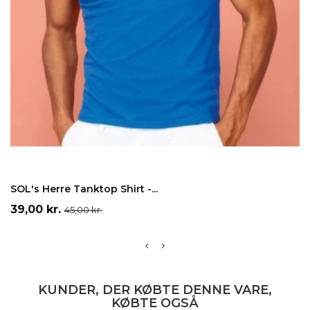
Grå
Hvid
Sort
Blå
LÆG I INDKØBSKURV
SOL's Herre Tanktop Shirt -...
Pris
Normalpris
39,00 kr.
45,00 kr.
KUNDER, DER KØBTE DENNE VARE,
KØBTE OGSÅ