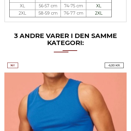
XL
56-57 cm
74-75 cm
XL
2XL
58-59 cm
76-77 cm
2XL
3 ANDRE VARER I DEN SAMME
KATEGORI:
NY
-6,00 KR.