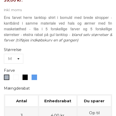
39,00 kr.
Inkl. moms
Ens farvet herre tanktop shirt i bomuld med brede stropper -
kantbånd i samme materiale ved hals og ærmer med fin
masketæthed - fås i 5 forskellige farver og 5 forskellige
størrelser - ekstra rabat på gul tanktop -
bland selv størrelser &
farver (tilføjes indkøbskurv en af gangen)
Størrelse
Farve
Hvid
Sort
Blå
Grå
Mængderabat
Antal
Enhedsrabat
Du sparer
Op til
3
4,00 kr.