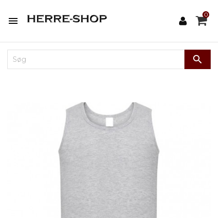
0

