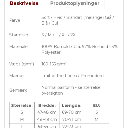
Beskrivelse
Produktoplysninger
Sort / Hvid / Blandet (melange) Grå /
Farve
Blå / Gul
Størrelser
S / M / L / XL / 2XL
Materiale
100% Bomuld / Grå: 97% Bomuld - 3%
Polyester
Vægt (g/m²)
160-165 g/m²
Mærker
Fruit of the Loom / Promodoro
Normal pasform - se størrelse
Bemærk
oversigten
Størrelse:
Bredde:
Længde:
EU:
S
47-48 cm
69-70 cm
S
M
48-49 cm
70-71 cm
M
L
53-54 cm
72-73 cm
L