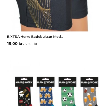
LÆG I INDKØBSKURV
BIXTRA Herre Badebukser Med...
Pris
Normalpris
19,00 kr.
39,00 kr.