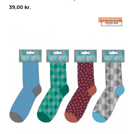
Pris
39,00 kr.
PÅ TILBUD!
-10,00 KR.